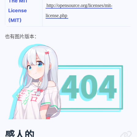
The MIT
http://opensource.org/licenses/mit-
License
license.php
(MIT)
也有图片版本：
感人的