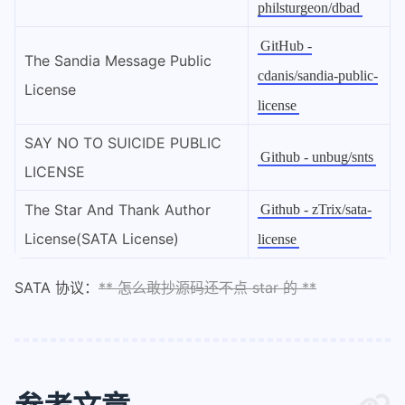
philsturgeon/dbad
GitHub -
The Sandia Message Public
cdanis/sandia-public-
License
license
SAY NO TO SUICIDE PUBLIC
Github - unbug/snts
LICENSE
The Star And Thank Author
Github - zTrix/sata-
License(SATA License)
license
SATA 协议：
** 怎么敢抄源码还不点 star 的 **