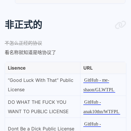
非正式的
不怎么正经的协议
看名称就知道是啥协议了
Lisence
URL
“Good Luck With That” Public
GitHub - me-
License
shaon/GLWTPL
DO WHAT THE FUCK YOU
GitHub -
WANT TO PUBLIC LICENSE
anak10thn/WTFPL
GitHub -
Dont Be a Dick Public License