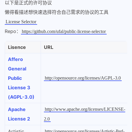
以下是正式的许可协议
懒得看描述想快速选择符合自己需求的协议的工具
License Selector
Repo：
https://github.com/ufal/public-license-selector
Lisence
URL
Affero
General
Public
http://opensource.org/licenses/AGPL-3.0
License 3
(AGPL-3.0)
Apache
http://www.apache.org/licenses/LICENSE-
License 2
2.0
Artistic
http://opensource.org/licenses/Artistic-Perl-