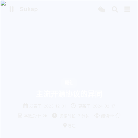
Sukap
主页
网盘
Mikutap
原创
主流开源协议的异同
发表于
2023-12-01
更新于
2024-02-17
字数总计:
2k
阅读时长:
7 分钟
阅读量:
湛江